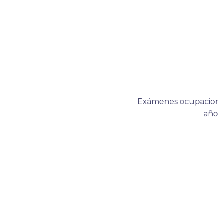
La experi
Exámenes ocupaciona
año