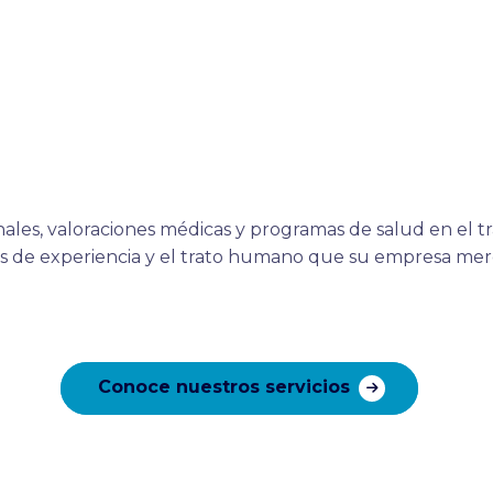
encia continúa, Ahora direct
el Policlínico Sur.
les, valoraciones médicas y programas de salud en el t
s de experiencia y el trato humano que su empresa mer
Conoce nuestros servicios