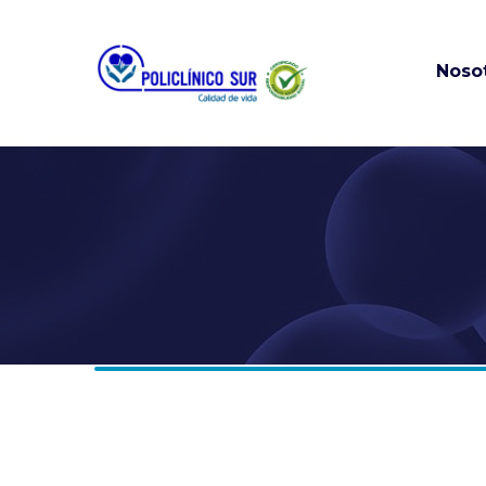
Noso
Misión, visión
valores
Historia
Información
Financiera añ
anteriores
Portal Empresas
Nuestras sed
Solicitud de h
Clínica
Políticas