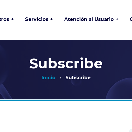
tros
Servicios
Atención al Usuario
 y
Asociación de
Odontología
usuarios
Especializada
Buzón de PQRSFD
Laboratorio Clínico
Proclínico
Subscribe
Deberes y derechos
os
de los usuarios
Medicina Laboral
Inicio
Subscribe
Preguntas frecuentes
Mantenimiento de
es
equipos Biomédicos
Preparación de
istoria
exámenes
Medicina y
Especialidades
Solicitud de historia
Clínica