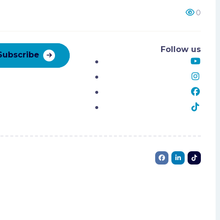
dad
arial
0
a y
Follow us
Subscribe
s
s