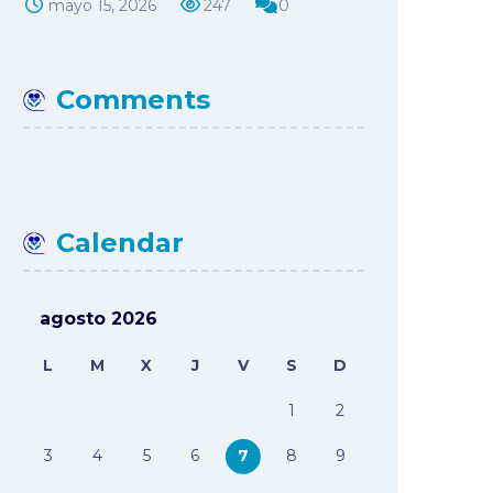
mayo 15, 2026
247
0
Comments
Calendar
agosto 2026
L
M
X
J
V
S
D
1
2
3
4
5
6
7
8
9