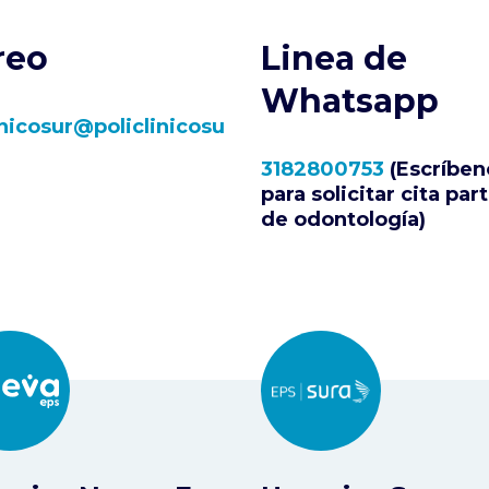
reo
Linea de
Whatsapp
inicosur@policlinicosu
3182800753
(Escríben
para solicitar cita part
de odontología)