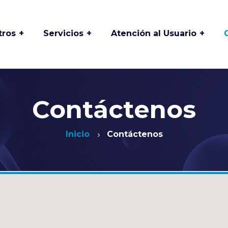
tros
Servicios
Atención al Usuario
 y
Asociación de
Odontología
usuarios
Especializada
Buzón de PQRSFD
Laboratorio Clínico
Proclínico
Contáctenos
Deberes y derechos
os
de los usuarios
Medicina Laboral
Inicio
Contáctenos
Preguntas frecuentes
Mantenimiento de
es
equipos Biomédicos
Preparación de
istoria
exámenes
Medicina y
Especialidades
Solicitud de historia
Clínica