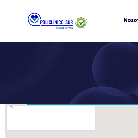
Noso
Misión, visión
valores
Historia
Información
Financiera añ
anteriores
Portal Empresas
Nuestras sed
Solicitud de h
Clínica
Políticas