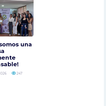
dad
arial
a y
s
s
 somos una
sa
mente
sable!
2026
247