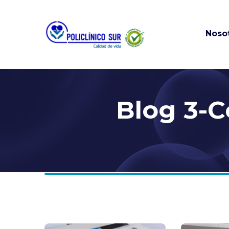
Noso
Misión, visión
valores
Historia
Información
Blog 3-C
Financiera añ
anteriores
Portal Empresas
Nuestras sed
Solicitud de h
Clínica
Políticas