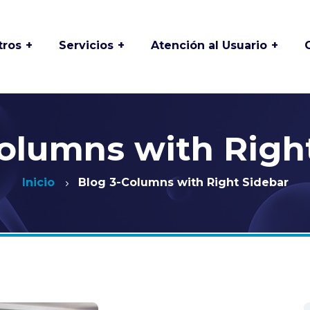
tros
Servicios
Atención al Usuario
 y
Asociación de
Odontología
usuarios
Especializada
Buzón de PQRSFD
Laboratorio Clínico
Proclínico
olumns with Righ
Deberes y derechos
os
de los usuarios
Medicina Laboral
Inicio
Blog 3-Columns with Right Sidebar
Preguntas frecuentes
Mantenimiento de
es
equipos Biomédicos
Preparación de
istoria
exámenes
Medicina y
Especialidades
Solicitud de historia
Clínica