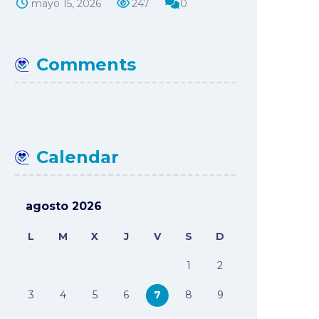
mayo 15, 2026
247
0
Comments
Calendar
agosto 2026
L
M
X
J
V
S
D
1
2
3
4
5
6
7
8
9