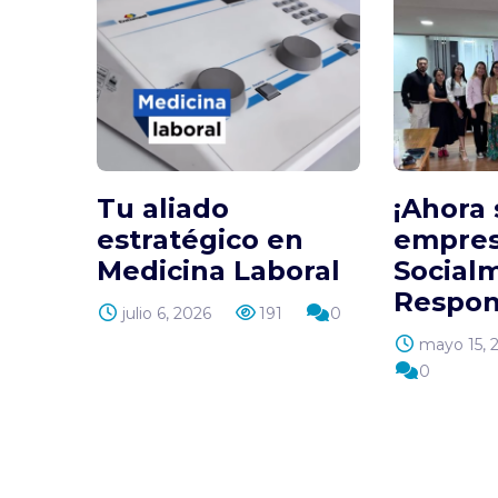
Responsabili
Social Empres
Transparenci
Documentos
Institucionale
Colaboradore
Tu aliado
¡Ahora
estratégico en
empre
Medicina Laboral
Social
Respon
julio 6, 2026
191
0
mayo 15, 
0