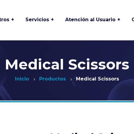
tros
Servicios
Atención al Usuario
 y
Asociación de
Odontología
usuarios
Especializada
Buzón de PQRSFD
Laboratorio Clínico
Proclínico
Medical Scissors
Deberes y derechos
os
de los usuarios
Medicina Laboral
Inicio
Productos
Medical Scissors
Preguntas frecuentes
Mantenimiento de
es
equipos Biomédicos
Preparación de
istoria
exámenes
Medicina y
Especialidades
Solicitud de historia
Clínica