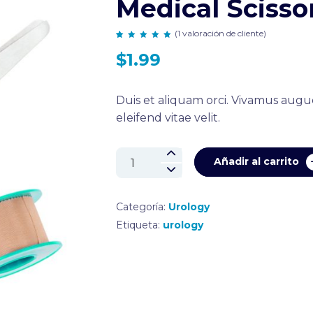
Medical Scisso
dad
arial
(
1
valoración de cliente)
a y
Valorado
1
$
1.99
con
5.00
de 5 en
s
base a
valoración
Duis et aliquam orci. Vivamus augu
de un
s
eleifend vitae velit.
cliente
Medical
Añadir al carrito
Scissors
cantidad
Categoría:
Urology
Etiqueta:
urology