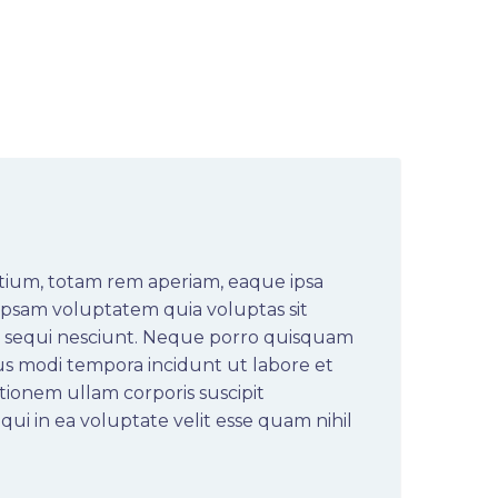
tium, totam rem aperiam, eaque ipsa
 ipsam voluptatem quia voluptas sit
em sequi nesciunt. Neque porro quisquam
ius modi tempora incidunt ut labore et
ionem ullam corporis suscipit
ui in ea voluptate velit esse quam nihil