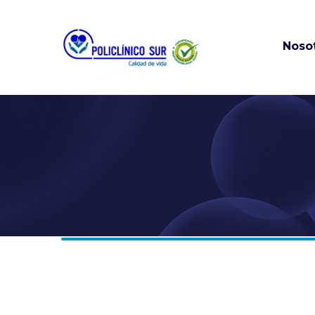
Noso
Misión, visión
valores
Historia
Información
Financiera añ
anteriores
Portal Empresas
Nuestras sed
Solicitud de h
Clínica
Políticas