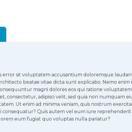
tus error sit voluptatem accusantium doloremque laudan
i architecto beatae vitae dicta sunt explicabo. Nemo enim
a consequuntur magni dolores eos qui ratione voluptat
met, consectetur, adipisci velit, sed quia non numquam e
tem. Ut enim ad minima veniam, quis nostrum exercitat
di consequatur? Quis autem vel eum iure reprehenderit q
olorem eum fugiat quo voluptas nulla pariatur?