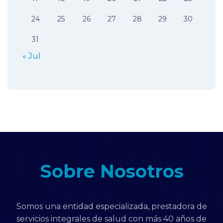
24
25
26
27
28
29
30
31
« Jul
Sobre Nosotros
Somos una entidad especializada, prestadora de
servicios integrales de salud con más 40 años de